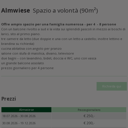
Almwiese
Spazio a volontà (90m²)
Offre ampio spazio per una famiglia numerosa - per 4 - 8 persone
Con un balcone rivolto a sud e la vista sui splendidi pascoli in mezzo ai boschi di
larici, sito al primo piano.
tre camere da letto (due doppie e una con un letto a castello; inoltre lettino e
brandina su richiesta)
cucina abitativa con angolo per pranzo
salone con stufa di maiolica, divano, televisore
due bagni – con lavandino, bidet, doccia e WC, uno con vasca
un grande balcone assolato
prezzo giornaliero per 4 persone
Richieda qui
Prezzi
Almwiese
Prezzo giornaliero
€ 250,-
18.07.2026 - 30.08.2026
€ 200,-
30.08.2026 - 19.12.2026