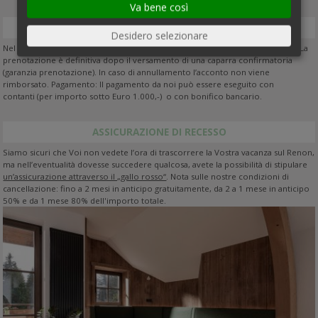
Va bene così
PRENOTAZIONE
Desidero selezionare
Nel momento della prenotazione vi preghiamo di pagare la caparra pattuita. La
prenotazione è definitiva dopo il versamento di una caparra confirmatoria
(garanzia prenotazione). In caso di annullamento l’acconto non viene
rimborsato. Pagamento: Il pagamento da noi può essere eseguito con
contanti (per importo sotto Euro 1.000,-) o con bonifico bancario.
ASSICURAZIONE DI RECESSO
Siamo sicuri che Voi non vedete l’ora di trascorrere la Vostra vacanza sul Renon,
ma nell’eventualità dovesse succedere qualcosa, avete la possibilità di stipulare
un’assicurazione attraverso il „gallo rosso“
. Nota sulle nostre condizioni di
cancellazione: fino a 2 mesi in anticipo gratuitamente, da 2 a 1 mese in anticipo
50% e da 1 mese 80% dell'importo totale.