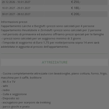
€ 250,-
20.12.2026 - 10.01.2027
€ 180,-
10.01.2027 - 29.01.2027
€ 200,-
30.01.2027 - 28.02.2027
Informazioni prezzi
l'appartamento Lärche e Bergluft i prezzi sono calcolati per 4 persone
l'appartamento Heustübele e Zirmduft i prezzi sono calcolati per 2 persone
- nel periodo di primavera ed autunno offriamo prezzi speciali per le famiglie
- i prezzi sono calcolati per un soggiorno minimo di 3 giorni
- l`imposta di soggiorno di Euro 1,75 per notte/persona sopra 14 anni sarà
addebitata in aggiunta al prezzo dell'appartamento.
ATTREZZATURE
- Cucina completamente attrezzata con lavastoviglie, piano cottura, forno, frigo,
macchina per il caffè, bollitore
- Wi-fi e TV
- safe
- radio
- Culla e seggiolone
- Deposito sci
- asciugatoio per scarponi da trekking
- parco giochi e prato