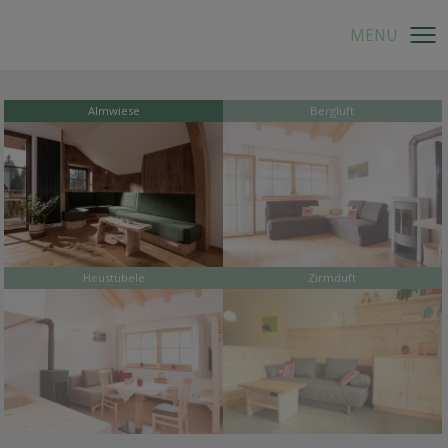
Almwiese
Bergluft
Heustübele
Zirmduft