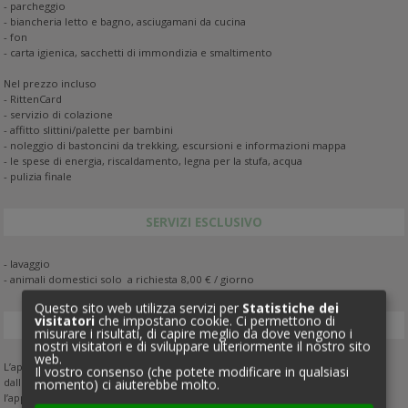
- parcheggio
- biancheria letto e bagno, asciugamani da cucina
- fon
- carta igienica, sacchetti di immondizia e smaltimento
Nel prezzo incluso
- RittenCard
- servizio di colazione
- affitto slittini/palette per bambini
- noleggio di bastoncini da trekking, escursioni e informazioni mappa
- le spese di energia, riscaldamento, legna per la stufa, acqua
- pulizia finale
SERVIZI ESCLUSIVO
- lavaggio
- animali domestici solo a richiesta 8,00 € / giorno
Questo sito web utilizza servizi per
Statistiche dei
visitatori
che impostano cookie. Ci permettono di
ARRIVO E PARTENZA
misurare i risultati, di capire meglio da dove vengono i
nostri visitatori e di sviluppare ulteriormente il nostro sito
web.
L’appartamento è a vostra disposizione nel giorno del Vostro arrivo a partire
Il vostro consenso (che potete modificare in qualsiasi
dalle 14,00 . Il giorno della Vostra partenza Vi preghiamo di lasciare
momento) ci aiuterebbe molto.
l’appartamento entro le ore 10,00