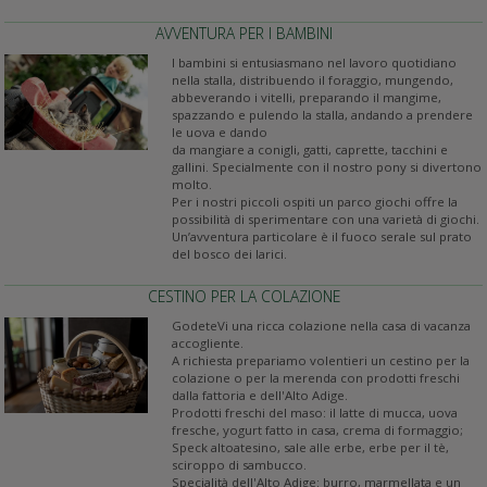
AVVENTURA PER I BAMBINI
I bambini si entusiasmano nel lavoro quotidiano
nella stalla, distribuendo il foraggio, mungendo,
abbeverando i vitelli, preparando il mangime,
spazzando e pulendo la stalla, andando a prendere
le uova e dando
da mangiare a conigli, gatti, caprette, tacchini e
gallini. Specialmente con il nostro pony si divertono
molto.
Per i nostri piccoli ospiti un parco giochi offre la
possibilità di sperimentare con una varietà di giochi.
Un’avventura particolare è il fuoco serale sul prato
del bosco dei larici.
CESTINO PER LA COLAZIONE
GodeteVi una ricca colazione nella casa di vacanza
accogliente.
A richiesta prepariamo volentieri un cestino per la
colazione o per la merenda con prodotti freschi
dalla fattoria e dell'Alto Adige.
Prodotti freschi del maso: il latte di mucca, uova
fresche, yogurt fatto in casa, crema di formaggio;
Speck altoatesino, sale alle erbe, erbe per il tè,
sciroppo di sambucco.
Specialità dell'Alto Adige: burro, marmellata e un