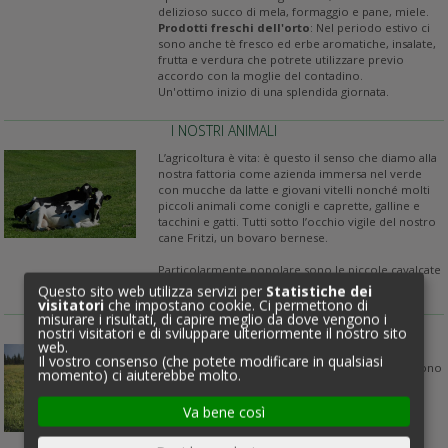
delizioso succo di mela, formaggio e pane, miele.
Prodotti freschi dell'orto
: Nel periodo estivo ci
sono anche tè fresco ed erbe aromatiche, insalate,
frutta e verdura che potrete utilizzare previo
accordo con la moglie del contadino.
Un'ottimo inizio di una splendida giornata.
I NOSTRI ANIMALI
L’agricoltura è vita: è questo il senso che diamo alla
nostra fattoria come azienda immersa nel verde
con mucche da latte e giovani vitelli nonché molti
piccoli animali come conigli e caprette, galline e
tacchini e gatti. Tutti sotto l’occhio vigile del nostro
cane Fritzi, un bovaro bernese.
Particolarmente popolare sono le piccole cavalcate
sul prato con il pony Flocki.
Questo sito web utilizza servizi per
Statistiche dei
visitatori
che impostano cookie. Ci permettono di
misurare i risultati, di capire meglio da dove vengono i
IN MOVIMENTO NELLA NATURA
nostri visitatori e di sviluppare ulteriormente il nostro sito
web.
A piedi nudi anche se l'erba solletica e l'acqua è
Il vostro consenso (che potete modificare in qualsiasi
troppo fredda. I bambini sono coraggiosi e corrono
momento) ci aiuterebbe molto.
attraverso l'erba bagnata e apprezzano la
freschezza dell’erba.
Va bene così
Esercizi di rilassamento dallo stress quotidiano
all'aria aperta e una ricerca avventurosa
dell'astronave "Nermmep" arricchiscono il