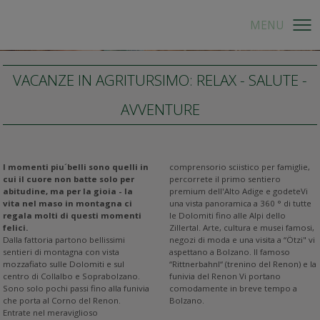
VACANZE IN AGRITURSIMO: RELAX - SALUTE -
AVVENTURE
I momenti piu´belli sono quelli in
comprensorio sciistico per famiglie,
cui il cuore non batte solo per
percorrete il primo sentiero
abitudine, ma per la gioia - la
premium dell'Alto Adige e godeteVi
vita nel maso in montagna ci
una vista panoramica a 360 ° di tutte
regala molti di questi momenti
le Dolomiti fino alle Alpi dello
felici.
Zillertal. Arte, cultura e musei famosi,
Dalla fattoria partono bellissimi
negozi di moda e una visita a “Ötzi" vi
sentieri di montagna con vista
aspettano a Bolzano. Il famoso
mozzafiato sulle Dolomiti e sul
“Rittnerbahnl“ (trenino del Renon) e la
centro di Collalbo e Soprabolzano.
funivia del Renon Vi portano
Sono solo pochi passi fino alla funivia
comodamente in breve tempo a
che porta al Corno del Renon.
Bolzano.
Entrate nel meraviglioso