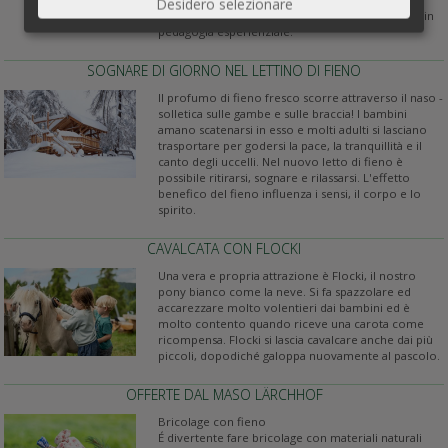
Desidero selezionare
programma settimanale con Magdalena, esperta in
pedagogia esperienziale.
SOGNARE DI GIORNO NEL LETTINO DI FIENO
Il profumo di fieno fresco scorre attraverso il naso -
solletica sulle gambe e sulle braccia! I bambini
amano scatenarsi in esso e molti adulti si lasciano
trasportare per godersi la pace, la tranquillità e il
canto degli uccelli. Nel nuovo letto di fieno è
possibile ritirarsi, sognare e rilassarsi. L'effetto
benefico del fieno influenza i sensi, il corpo e lo
spirito.
CAVALCATA CON FLOCKI
Una vera e propria attrazione è Flocki, il nostro
pony bianco come la neve. Si fa spazzolare ed
accarezzare molto volentieri dai bambini ed è
molto contento quando riceve una carota come
ricompensa. Flocki si lascia cavalcare anche dai più
piccoli, dopodiché galoppa nuovamente al pascolo.
OFFERTE DAL MASO LÄRCHHOF
Bricolage con fieno
É divertente fare bricolage con materiali naturali