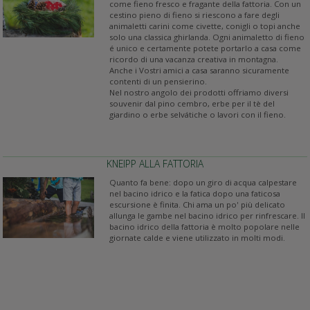
come fieno fresco e fragante della fattoria. Con un
cestino pieno di fieno si riescono a fare degli
animaletti carini come civette, conigli o topi anche
solo una classica ghirlanda. Ogni animaletto di fieno
é unico e certamente potete portarlo a casa come
ricordo di una vacanza creativa in montagna.
Anche i Vostri amici a casa saranno sicuramente
contenti di un pensierino.
Nel nostro angolo dei prodotti offriamo diversi
souvenir dal pino cembro, erbe per il tè del
giardino o erbe selvátiche o lavori con il fieno.
KNEIPP ALLA FATTORIA
Quanto fa bene: dopo un giro di acqua calpestare
nel bacino idrico e la fatica dopo una faticosa
escursione è finita. Chi ama un po' più delicato
allunga le gambe nel bacino idrico per rinfrescare. Il
bacino idrico della fattoria è molto popolare nelle
giornate calde e viene utilizzato in molti modi.