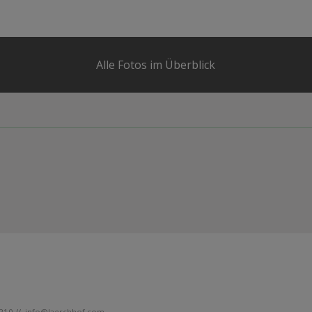
Alle Fotos im Überblick
9210 //
info@laerchhof.com