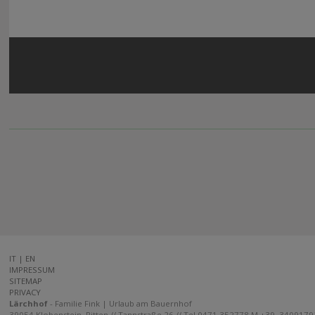
IT
|
EN
IMPRESSUM
SITEMAP
PRIVACY
Lärchhof
- Familie Fink | Urlaub am Bauernhof
39054 Klobenstein, Ritten // Tannstraße 26 // Tel 0471 352778 M +39 340917